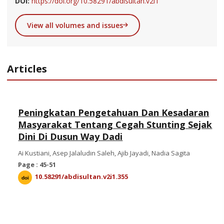
DOI:
https://doi.org/10.58291/abdisultan.v2i1
View all volumes and issues
Articles
Peningkatan Pengetahuan Dan Kesadaran
Masyarakat Tentang Cegah Stunting Sejak
Dini Di Dusun Way Dadi
Ai Kustiani, Asep Jalaludin Saleh, Ajib Jayadi, Nadia Sagita
Page : 45-51
10.58291/abdisultan.v2i1.355
doi