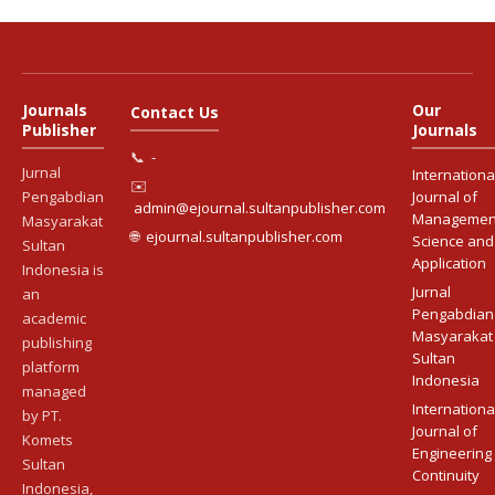
Journals
Our
Contact Us
Publisher
Journals
📞
-
Jurnal
Internationa
✉️
Pengabdian
Journal of
admin@ejournal.sultanpublisher.com
Managemen
Masyarakat
🌐
ejournal.sultanpublisher.com
Science and
Sultan
Application
Indonesia is
Jurnal
an
Pengabdian
academic
Masyarakat
publishing
Sultan
platform
Indonesia
managed
Internationa
by PT.
Journal of
Komets
Engineering
Sultan
Continuity
Indonesia,