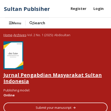
Sultan Publsiher
Register
Login
Search
Menu
Home
Archives
Vol. 2 No. 1 (2025): Abdisultan
Jurnal Pengabdian Masyarakat Sultan
Indonesia
Publishing model
:
Online
Submit your manuscript