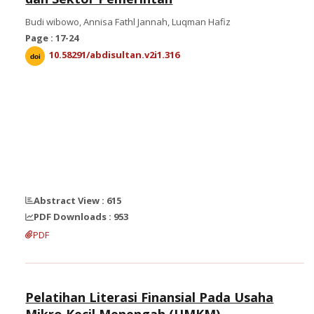
Budi wibowo, Annisa Fathl Jannah, Luqman Hafiz
Page : 17-24
10.58291/abdisultan.v2i1.316
doi
Abstract View : 615
PDF Downloads : 953
PDF
Pelatihan Literasi Finansial Pada Usaha
Mikro Kecil Menengah (UMKM)