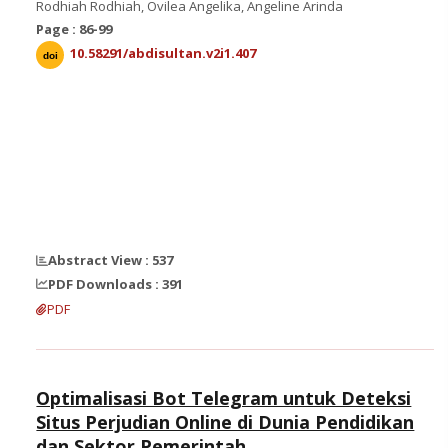
Rodhiah Rodhiah, Ovilea Angelika, Angeline Arinda
Page : 86-99
10.58291/abdisultan.v2i1.407
doi
Abstract View : 537
PDF Downloads : 391
PDF
Optimalisasi Bot Telegram untuk Deteksi
Situs Perjudian Online di Dunia Pendidikan
dan Sektor Pemerintah