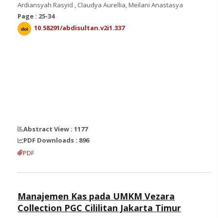
Ardiansyah Rasyid , Claudya Aurellia, Meilani Anastasya
Page : 25-34
10.58291/abdisultan.v2i1.337
doi
Abstract View : 1177
PDF Downloads : 896
PDF
Manajemen Kas pada UMKM Vezara
Collection PGC Cililitan Jakarta Timur