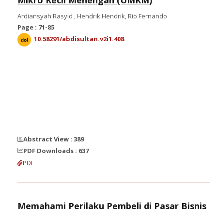
Ardiansyah Rasyid , Hendrik Hendrik, Rio Fernando
Page : 71-85
10.58291/abdisultan.v2i1.408
doi
Abstract View : 389
PDF Downloads : 637
PDF
Memahami Perilaku Pembeli di Pasar Bisnis